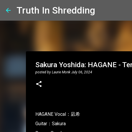
Truth In Shredding
Sakura Yoshida: HAGANE - Ten
posted by
Laurie Monk
July 06, 2024
HAGANE Vocal：凪希
Guitar：Sakura