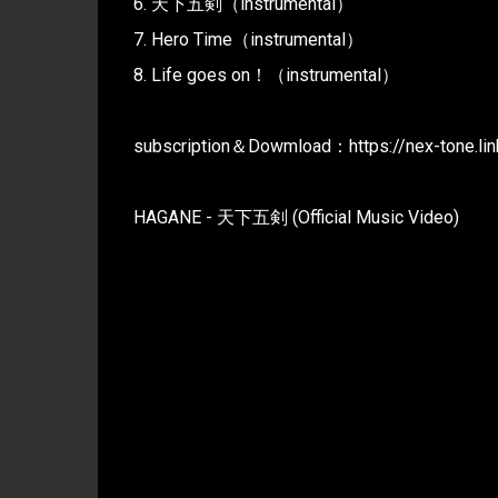
6. 天下五剣（instrumental）
7. Hero Time（instrumental）
8. Life goes on！（instrumental）
subscription＆Dowmload：https://nex-tone.li
HAGANE - 天下五剣 (Official Music Video)