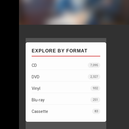
EXPLORE BY FORMAT
CD
7,095
DVD
2,327
Vinyl
932
Blu-ray
251
Cassette
83