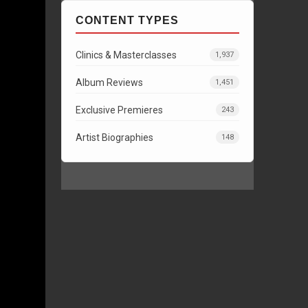
CONTENT TYPES
Clinics & Masterclasses
1,937
Album Reviews
1,451
Exclusive Premieres
243
Artist Biographies
148