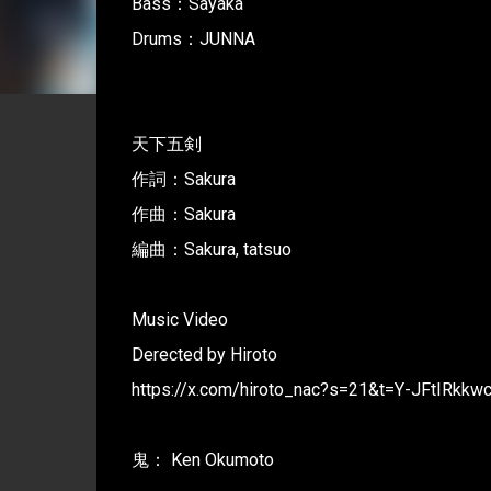
Bass：Sayaka
Drums：JUNNA
天下五剣
作詞：Sakura
作曲：Sakura
編曲：Sakura, tatsuo
Music Video
Derected by Hiroto
https://x.com/hiroto_nac?s=21&t=Y-JFtIRkk
鬼： Ken Okumoto